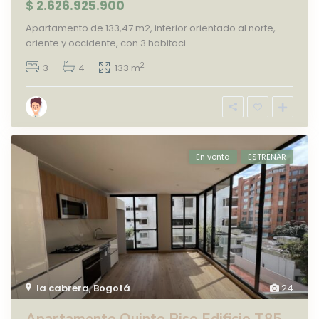
$ 2.626.925.900
Apartamento de 133,47 m2, interior orientado al norte,
oriente y occidente, con 3 habitaci
...
2
3
4
133 m
En venta
ESTRENAR
la cabrera
,
Bogotá
24
Apartamento Quinto Piso Edificio T85