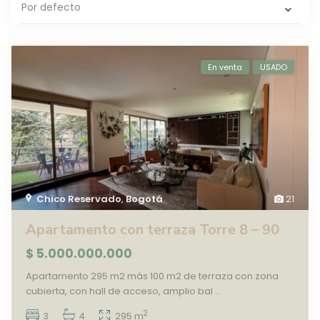
Por defecto
En venta
USADO
Chico Reservado
,
Bogotá
21
Apartamento con terraza Torre 8 – 90
$ 5.000.000.000
Apartamento 295 m2 más 100 m2 de terraza con zona
cubierta, con hall de acceso, amplio bal
...
2
3
4
295 m