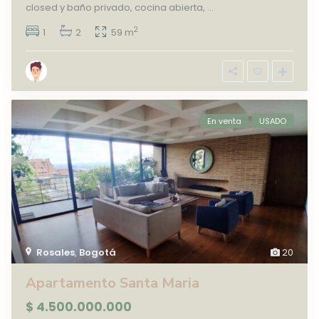
closed y baño privado, cocina abierta,
...
2
1
2
59 m
En venta
USADO
Rosales
,
Bogotá
20
Apartamento Santa Maria
$ 4.500.000.000