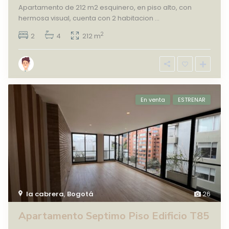
Apartamento de 212 m2 esquinero, en piso alto, con
hermosa visual, cuenta con 2 habitacion
...
2
2
4
212 m
En venta
ESTRENAR
la cabrera
,
Bogotá
26
Apartamento Septimo Piso Edificio T85