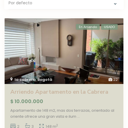
Por defecto
En Arriendo
USADO
la cabrera
,
Bogotá
22
Arriendo Apartamento en la Cabrera
$ 10.000.000
Apartamento de 148 m2, mas dos terrazas, orientado al
oriente ofrece una gran vista e ilum
...
2
2
3
148 m