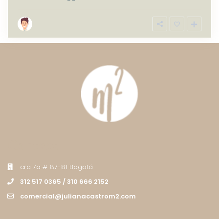
Contact
cra 7a # 87-81 Bogotá
312 517 0365 / 310 666 2152
comercial@julianacastrom2.com